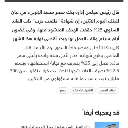
قال رئيس مجلس إدارة بنك مصر محمد الإتربي، في بيان
للبنك اليوم الاثنين، إن شهادة “طلعت حرب” ذات العائد
السنوي 25%؜ حققت الهدف المنشود منها، وفي غضون
أيام سيتم وقف العمل بها وبحد أقصى نهاية هذا الشهر.
كان بنكا الأهلي ومصر فاجآ السوق يوم الأربعاء قبل
الماضي بطرح شهادة ادخار لأجل سنة واحدة بأعلى سعر
فائدة يصل إلى 25% يصرف مع نهاية استحقاقها، وبسعر
22.5% يصرف العائد شهريا لتجذب مدخرات تقترب من 300
مليار جنيه، بحسب ما قاله مسؤولون من البنكين.
البنك المصر
الشهادات عائد
مصر
قد يعجبك أيضاً
إنتاج النفط الليبي يتجاوز المعدل المحدد لعام 2024