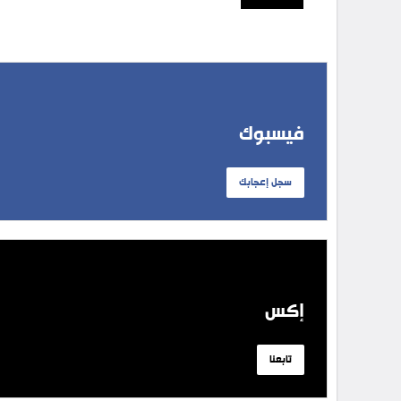
فيسبوك
سجل إعجابك
إكس
تابعنا