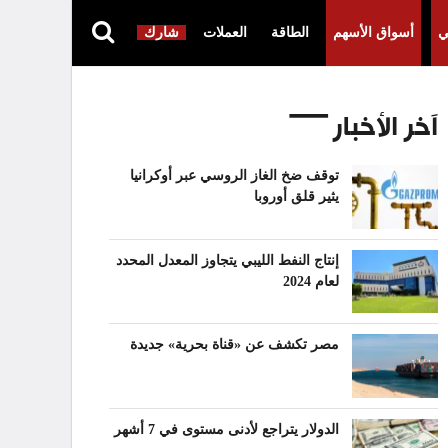
ي
أسواق الأسهم
الطاقة
العملات
شارك
آخر الأخبار
توقف ضخ الغاز الروسي عبر أوكرانيا
يثير قلق أوروبا
إنتاج النفط الليبي يتجاوز المعدل المحدد
لعام 2024
مصر تكشف عن «قناة بحرية» جديدة
الدولار يتراجع لأدنى مستوى في 7 أشهر