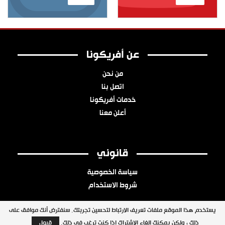
عن أفريكونا
من نحن
اتصل بنا
خدمات أفريكونا
أعلن معنا
قانوني
سياسة الخصوصية
شروط الاستخدام
يستخدم هذا الموقع ملفات تعريف الارتباط لتحسين تجربتك. سنفترض أنك موافق على
ذلك ، ولكن يمكنك إلغاء الاشتراك إذا كنت ترغب في ذلك.
قبول
جميع الحقوق محفوظة © 2026 شبكة أفريكونا