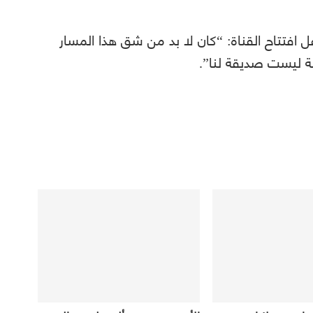
ل افتتاح القناة: “كان لا بد من شق هذا المسار
ة ليست صديقة لنا”.