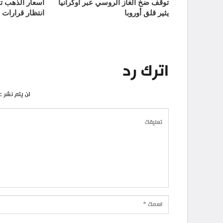
توقف ضخ الغاز الروسي عبر أوكرانيا
يثير قلق أوروبا
انتظار قرارات 
اترك رد
لن يتم نشر ع