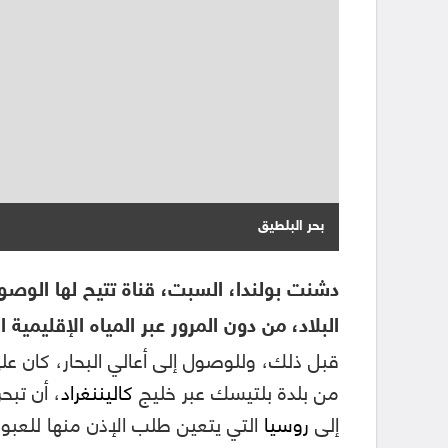
بحر البلطيق
دشنت بولندا، السبت، قناة تتيح لها الوصول
البلاد، من دون المرور عبر المياه الإقليمية ا
قبل ذلك، وللوصول إلى أعالي البحار، كان على
من بلدة بلتيسك عبر خليج
كاليننغراد
، أن تبح
إلى
روسيا
التي يتعين طلب الإذن منها للعبو