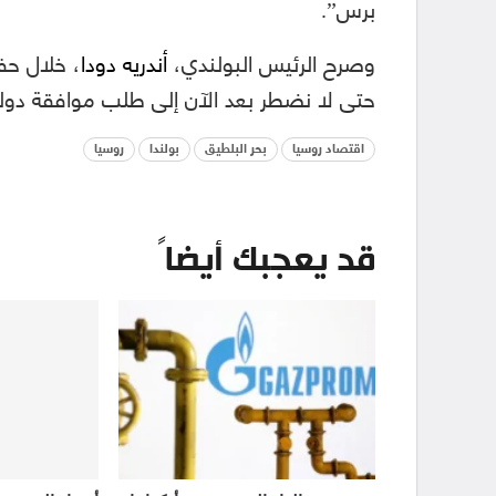
برس”.
وصرح الرئيس البولندي،
أندريه دودا
، خلال حف
حتى لا نضطر بعد الآن إلى طلب موافقة دول
اقتصاد روسيا
بحر البلطيق
بولندا
روسيا
قد يعجبك أيضاً