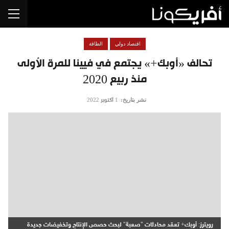
اقتصاد دولي
الطاقة
تحالف «أوبك+» يجتمع في فيينا للمرة الأولى
منذ ربيع 2020
نشر بتاريخ:
1 أكتوبر 2022
رويترز: أوبك+ تعقد محادثات "صعبة" لبحث حصص الإنتاج وتخفيضات جديدة