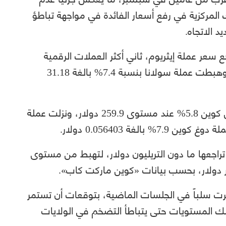
المركزية في رفع أسعار الفائدة في مواجهة تباطؤ
 الاتجاه.
ع سعر عملة إيثريوم، ثاني أكثر العملات الرقمية
قيمة، بنسبة 10.8% لتصل إلى 1.29 دولار، وهبطت عملة سولانا بنسبة 7.4% بالغة 31.18
وخلال تعاملات الاثنين، هبطت عملة بينانس كوين 5.8% عند مستوى 259.9 دولار، ونزلت عملة
اجعها ما دون التريليون دولار، لتهبط من مستوى
أثرت سلباً في الجلسات الماضية، بتوقعات أن تستمر
تلك المستويات حتى يتباطأ التضخم في الولايات