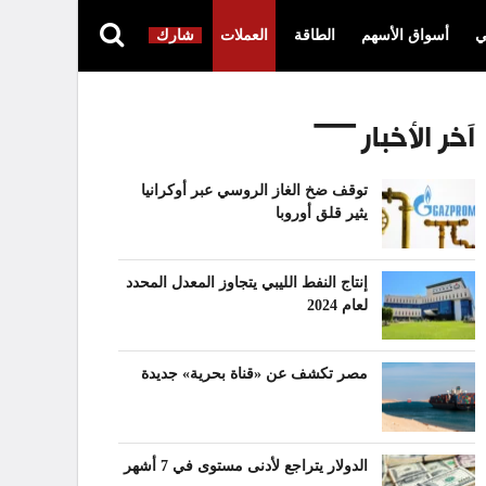
ي
أسواق الأسهم
الطاقة
العملات
شارك
آخر الأخبار
توقف ضخ الغاز الروسي عبر أوكرانيا
يثير قلق أوروبا
إنتاج النفط الليبي يتجاوز المعدل المحدد
لعام 2024
مصر تكشف عن «قناة بحرية» جديدة
الدولار يتراجع لأدنى مستوى في 7 أشهر