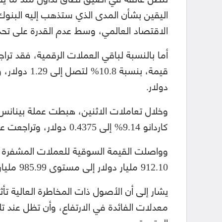
اليقين بشأن المدى الذي ستذهب إليه البنوك 
الاقتصاد العالمي، وسط عدم القدرة على تحديد
أما بالنسبة لباقي العملات الرقمية، فقد تراج
دولار.
كاردانو 9.14% إلى 0.4375 دولار، وتراجعت عملة دوغ كوين 7.9% بالغة 0.056403 دولار.
وواصلت القيمة السوقية للعملات المشفرة تر
912.10 مليار دولار إلى مستوى 985.99 مليار دولار، بحسب بيانات «كوين ماركت كاب».
يشار إلى أن الأصول ذات المخاطرة العالية ت
معدلات الفائدة في الارتفاع، وأن تظل عند 
المتحدة.