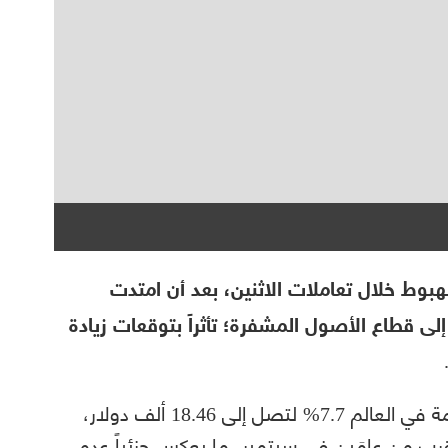
بوط خلال تعاملات الاثنين، بعد أن امتدت
إلى قطاع الأصول المشفرة؛ تأثراً بتوقعات زيادة
وتراجعت بيتكوين، العملة المشفرة الأكثر قيمة في العالم 7.7% لتصل إلى 18.46 ألف دولار،
رب من عامَين في سبتمبر، ما يعكس جزئياً عدم