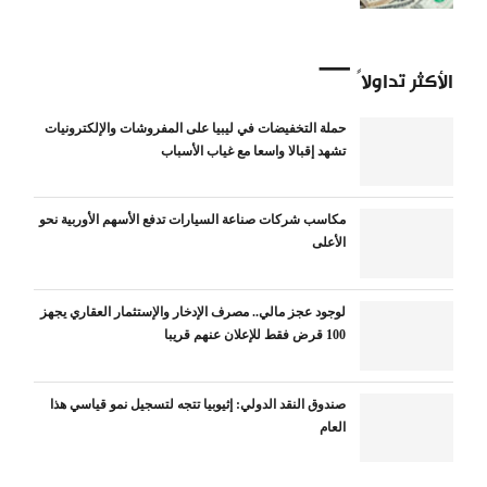
الأكثر تداولاً
حملة التخفيضات في ليبيا على المفروشات والإلكترونيات
تشهد إقبالا واسعا مع غياب الأسباب
مكاسب شركات صناعة السيارات تدفع الأسهم الأوربية نحو
الأعلى
لوجود عجز مالي.. مصرف الإدخار والإستثمار العقاري يجهز
100 قرض فقط للإعلان عنهم قريبا
صندوق النقد الدولي: إثيوبيا تتجه لتسجيل نمو قياسي هذا
العام