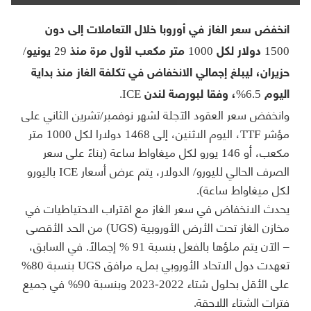
انخفض سعر الغاز في أوروبا خلال التعاملات إلى دون
1500 دولار لكل 1000 متر مكعب لأول مرة منذ 29 يونيو/
حزيران، ليبلغ إجمالي الانخفاض في تكلفة الغاز منذ بداية
اليوم 6.5%، وفقا لبورصة لندن ICE.
وانخفض سعر العقود الآجلة لشهر نوفمبر/تشرين الثاني على
مؤشر TTF، اليوم الاثنين، إلى 1468 دولارا لكل 1000 متر
مكعب، أو 146 يورو لكل ميغاواط ساعة (بناءً على سعر
الصرف الحالي لليورو/ الدولار، يتم عرض أسعار ICE باليورو
لكل ميغاواط ساعة).
يحدث الانخفاض في سعر الغاز مع اقتراب الاحتياطيات في
مخازن الغاز تحت الأرض الأوروبية (UGS) من الحد الأقصى
– الآن يتم ملؤها بالفعل بنسبة 91 % إجمالاً. في السابق،
تعهدت دول الاتحاد الأوروبي بملء مرافق UGS بنسبة 80%
على الأقل بحلول شتاء 2022-2023 وبنسبة 90% في جميع
فترات الشتاء اللاحقة.