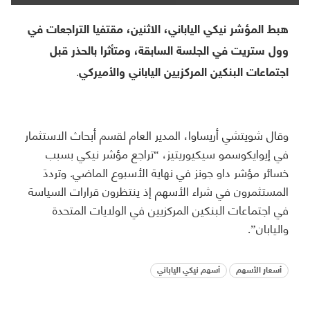
هبط المؤشر نيكي الياباني، الاثنين، مقتفيا التراجعات في
وول ستريت في الجلسة السابقة، ومتأثرا بالحذر قبل
اجتماعات البنكين المركزيين الياباني والأميركي.
وقال شويتشي أريساوا، المدير العام لقسم أبحاث الاستثمار
في إيوايكوسمو سيكيوريتيز، “تراجع مؤشر نيكي بسبب
خسائر مؤشر داو جونز في نهاية الأسبوع الماضي. وترددَ
المستثمرون في شراء الأسهم إذ ينتظرون قرارات السياسة
في اجتماعات البنكين المركزيين في الولايات المتحدة
واليابان”.
أسعار الأسهم
أسهم نيكي الياباني