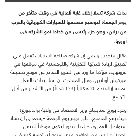
بدأت شركة تسلا إخلاء غابة ألمانية في وقت متأخر من
يوم الجمعة؛ لتوسيع مصنعها للسيارات الكهربائية بالقرب
من برلين، وهو جزء رئيسي من خطط نمو الشركة في
أوروبا.
وقال متحدث رسمي إن شركة صناعة السيارات تعمل على
تطبيق لزيادة قدرتها التخزينية واللوجستية في موقعها في
غرونهايد، مؤكداً ما ورد في التقرير الصادر عن موقع صحيفة
ميركيش أونلاين، وقال المتحدث إن تسلا بدأت بالفعل
عملية إزالة نحو 70 هكتاراً (173 فداناً) من الأشجار من أجل
التوسع.
وغرد يورج شتاينباخ وزير الاقتصاد في ولاية براندنبورغ؛
حيث يقع المصنع، على تويتر يوم الجمعة «يسعدني أن تسلا
ستواصل العمل»، «بلدنا يتطور ليكون موطناً للتنقل
الحديث» ليس من الواضح مدى سرعة أي توسع كبير في