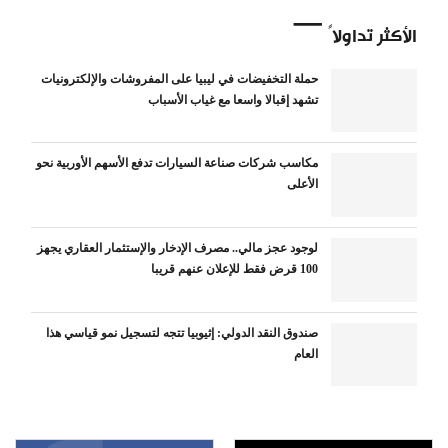
الأكثر تداولاً
حملة التخفيضات في ليبيا على المفروشات والإلكترونيات
تشهد إقبالا واسعا مع غياب الأسباب
مكاسب شركات صناعة السيارات تدفع الأسهم الأوربية نحو
الأعلى
لوجود عجز مالي.. مصرف الإدخار والإستثمار العقاري يجهز
100 قرض فقط للإعلان عنهم قريبا
صندوق النقد الدولي: إثيوبيا تتجه لتسجيل نمو قياسي هذا
العام