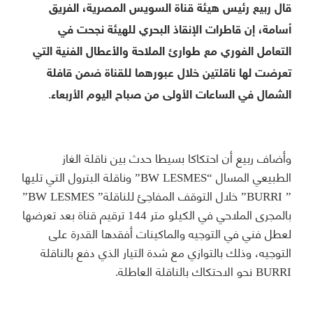
قال ربيع رئيس هيئة قناة السويس المصرية، الفريق
أسامة، إن قاطرات الإنقاذ البحري للهيئة نجحت في
التعامل الفوري مع طوارئ الملاحة والأعطال الفنية التي
تعرضت لها ناقلتين خلال عبورهما للقناة ضمن قافلة
الشمال في الساعات الأولى من صباح اليوم الأربعاء.
وأضاف ربيع أن احتكاكا بسيطا حدث بين ناقلة الغاز
الطبيعي المسال “BW LESMES” وناقلة البترول التي تليها
” BURRI” خلال التوقف المفاجئ للناقلة” BW LESMES”
بالمجرى الملاحي في الكيلو متر 144 ترقيم قناة بعد تعرضها
لعطل فني في التوجيه والماكينات أفقدها القدرة على
التوجيه، وذلك بالتوازي مع شدة التيار الذي دفع بالناقلة
BURRI نحو الاحتكاك بالناقلة العاطلة.