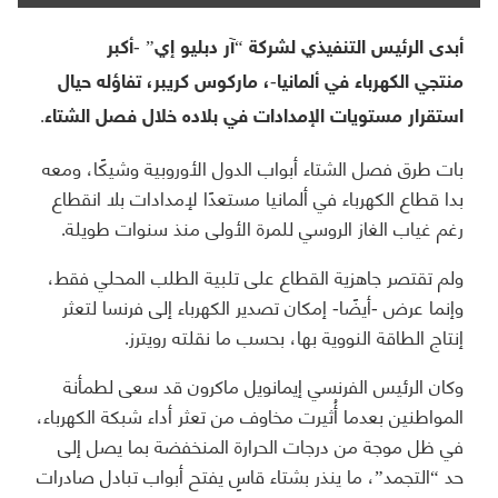
أبدى الرئيس التنفيذي لشركة “آر دبليو إي” -أكبر
منتجي الكهرباء في ألمانيا-، ماركوس كريبر، تفاؤله حيال
استقرار مستويات الإمدادات في بلاده خلال فصل الشتاء.
بات طرق فصل الشتاء أبواب الدول الأوروبية وشيكًا، ومعه
بدا قطاع الكهرباء في ألمانيا مستعدًا لإمدادات بلا انقطاع
رغم غياب الغاز الروسي للمرة الأولى منذ سنوات طويلة.
ولم تقتصر جاهزية القطاع على تلبية الطلب المحلي فقط،
وإنما عرض -أيضًا- إمكان تصدير الكهرباء إلى فرنسا لتعثر
إنتاج الطاقة النووية بها، بحسب ما نقلته رويترز.
وكان الرئيس الفرنسي إيمانويل ماكرون قد سعى لطمأنة
المواطنين بعدما أُثيرت مخاوف من تعثر أداء شبكة الكهرباء،
في ظل موجة من درجات الحرارة المنخفضة بما يصل إلى
حد “التجمد”، ما ينذر بشتاء قاسٍ يفتح أبواب تبادل صادرات