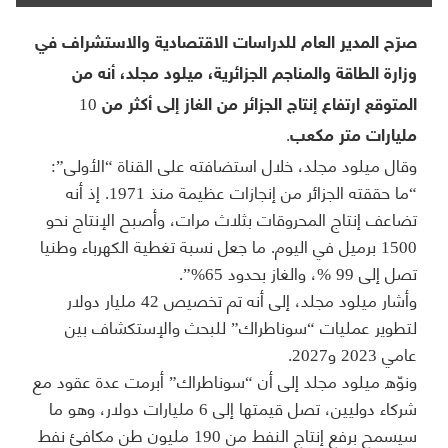
صرّح المدير العام للدراسات الاقتصادية والاستشراف في
وزارة الطاقة والمناجم الجزائرية، ميلود مجلد، أنه من
المتوقع ارتفاع إنتاج الجزائر من الغاز إلى أكثر من 10
مليارات متر مكعب.
وقال ميلود مجلد، خلال استضافته على القناة “الأولى”:
“ما حققته الجزائر من إنجازات عظيمة منذ 1971. إذ أنه
تضاعف إنتاج المحروقات بثلاث مرات، وأصبح الإنتاج نحو
1500 برميل في اليوم. ما جعل نسبة تغطية الكهرباء وطنيا
تصل إلى 99 %، والغاز بحدود 65%”.
وأشار ميلود مجلد، إلى أنه تم تخصيص 42 مليار دولار
لتطوير عمليات “سوناطراك” للبحث والإستكشاف بين
عامي 2023 و2027.
ونوّه ميلود مجلد إلى أن “سوناطراك” أبرمت عدة عقود مع
شركاء دوليين، تصل قيمتها إلى 6 مليارات دولار، وهو ما
سيسمح برفع إنتاج النفط من 190 مليون طن مكافئ نفط