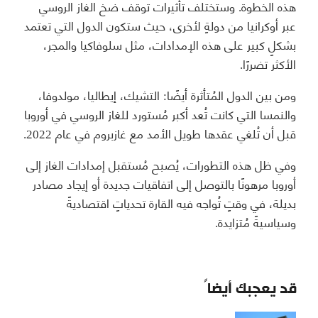
هذه الخطوة. وستختلف تأثيرات توقف ضخ الغاز الروسي
عبر أوكرانيا من دولةٍ لأخرى، حيث ستكون الدول التي تعتمد
بشكلٍ كبير على هذه الإمدادات، مثل سلوفاكيا والمجر،
الأكثر تضررًا.
ومن بين الدول المُتأثرة أيضًا: التشيك، إيطاليا، مولدوفا،
والنمسا التي كانت تُعد أكبر مُستورد للغاز الروسي في أوروبا
قبل أن تُلغي عقدها طويل الأمد مع غازبروم في عام 2022.
وفي ظل هذه التطورات، يُصبح مُستقبل إمدادات الغاز إلى
أوروبا مرهونًا بالتوصل إلى اتفاقيات جديدة أو إيجاد مصادر
بديلة، في وقتٍ تُواجه فيه القارة تحدياتٍ اقتصاديةً
وسياسيةً مُتزايدة.
قد يعجبك أيضاً