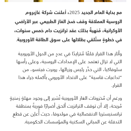
مع بداية العام الجديد 2025، أعلنت شركة غازبروم
الروسية العملاقة وقف ضخ الغاز الطبيعي عبر الأراضي
الأوكرانية، مُنهيةً بذلك عقد ترانزيت دام خمس سنوات،
في خطوةٍ ستُلقي بظلالها على سوق الطاقة الأوروبية.
وأثار هذا القرار قلقًا مُتزايدًا في عددٍ من الدول الأوروبية
التي لا تزال تعتمد على الإمدادات الروسية، وعلى رأسها
سلوفاكيا، التي حذّر رئيس وزرائها، روبرت فيتسو، من
“تداعيات قاسية” على الاتحاد الأوروبي بأكمله جراء هذا
القرار.
ورغم أن مُخزونات الغاز الأوروبية تُشير إلى وجود مهلةٍ زمنيةٍ
مُريحة، إلا أن توقف الترانزيت ألحق أضرارًا فوريةً بمنطقة
ترانسنيستريا الانفصالية في مولدوفا، حيث أُعلِن عن قطع
التدفئة عن المباني السكنية والمؤسسات الحكومية.