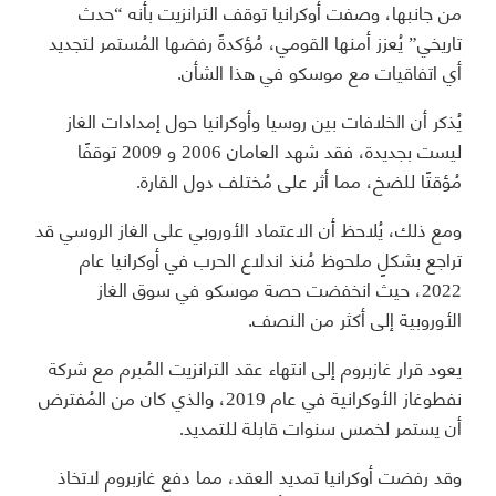
من جانبها، وصفت أوكرانيا توقف الترانزيت بأنه “حدث
تاريخي” يُعزز أمنها القومي، مُؤكدةً رفضها المُستمر لتجديد
أي اتفاقيات مع موسكو في هذا الشأن.
يُذكر أن الخلافات بين روسيا وأوكرانيا حول إمدادات الغاز
ليست بجديدة، فقد شهد العامان 2006 و 2009 توقفًا
مُؤقتًا للضخ، مما أثر على مُختلف دول القارة.
ومع ذلك، يُلاحظ أن الاعتماد الأوروبي على الغاز الروسي قد
تراجع بشكلٍ ملحوظ مُنذ اندلاع الحرب في أوكرانيا عام
2022، حيث انخفضت حصة موسكو في سوق الغاز
الأوروبية إلى أكثر من النصف.
يعود قرار غازبروم إلى انتهاء عقد الترانزيت المُبرم مع شركة
نفطوغاز الأوكرانية في عام 2019، والذي كان من المُفترض
أن يستمر لخمس سنوات قابلة للتمديد.
وقد رفضت أوكرانيا تمديد العقد، مما دفع غازبروم لاتخاذ