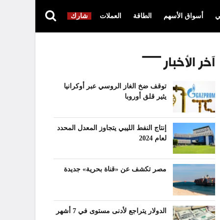
ي
أسواق الأسهم
الطاقة
العملات
شارك
آخر الأخبار
توقف ضخ الغاز الروسي عبر أوكرانيا
يثير قلق أوروبا
إنتاج النفط الليبي يتجاوز المعدل المحدد
لعام 2024
مصر تكشف عن «قناة بحرية» جديدة
الدولار يتراجع لأدنى مستوى في 7 أشهر