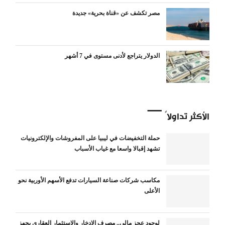
مصر تكشف عن «قناة بحرية» جديدة
الدولار يتراجع لأدنى مستوى في 7 أشهر
الأكثر تداولاً
حملة التخفيضات في ليبيا على المفروشات والإلكترونيات
تشهد إقبالا واسعا مع غياب الأسباب
مكاسب شركات صناعة السيارات تدفع الأسهم الأوربية نحو
الأعلى
لوجود عجز مالي.. مصرف الإدخار والإستثمار العقاري يجهز