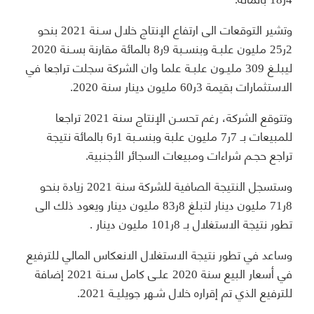
وتشير التوقعات الى ارتفاع الإنتاج خلال سـنة 2021 بنحو
2ر25 مليون علبـة وبنسـبة 9ر8 بالمائة مقارنة بسـنة 2020
ليبلـغ 309 مليـون علبـة علما وان الشركة سجلت تراجعا في
الاستثمارات بقيمة 3ر60 مليون دينار سنة 2020.
وتتوقع الشركة، رغم تحسـن الإنتاج سنة 2021 تراجعا
للمبيعات بـ 7ر7 مليون علبة وبنسـبة 1ر6 بالمائة نتيجة
تراجع حجـم شراءات ومبيعات السجائر الأجنبية.
وستسجل النتيجة الصافية للشركة سنة 2021 زيادة بنحو
8ر71 مليون دينار لتبلغ 8ر83 مليون دينار ويعود ذلك الى
تطور نتيجة الاستغلال بـ 8ر101 مليون دينار .
وساعد في تطور نتيجة الاستغلال الانعكاس المالي للترفيع
في أسعار البيع سنة 2020 علـى كامل سـنة 2021 إضافة
للترفيع الذي تم إقراره خلال شـهر جويليـة 2021.