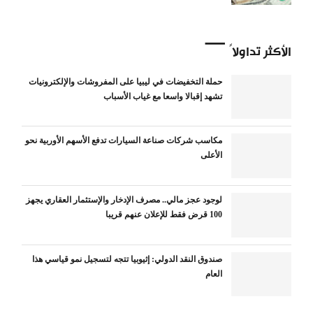
الأكثر تداولاً
حملة التخفيضات في ليبيا على المفروشات والإلكترونيات
تشهد إقبالا واسعا مع غياب الأسباب
مكاسب شركات صناعة السيارات تدفع الأسهم الأوربية نحو
الأعلى
لوجود عجز مالي.. مصرف الإدخار والإستثمار العقاري يجهز
100 قرض فقط للإعلان عنهم قريبا
صندوق النقد الدولي: إثيوبيا تتجه لتسجيل نمو قياسي هذا
العام