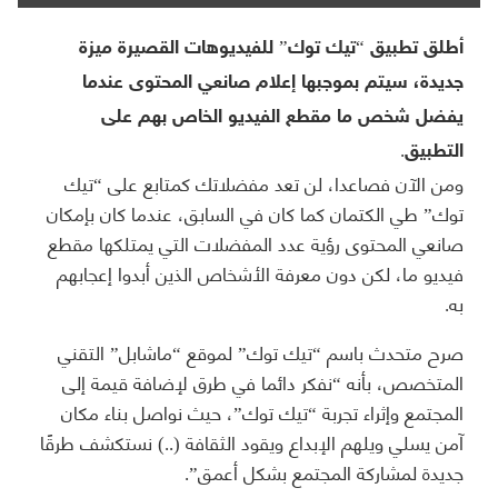
أطلق تطبيق “تيك توك” للفيديوهات القصيرة ميزة
جديدة، سيتم بموجبها إعلام صانعي المحتوى عندما
يفضل شخص ما مقطع الفيديو الخاص بهم على
التطبيق.
ومن الآن فصاعدا، لن تعد مفضلاتك كمتابع على “تيك
توك” طي الكتمان كما كان في السابق، عندما كان بإمكان
صانعي المحتوى رؤية عدد المفضلات التي يمتلكها مقطع
فيديو ما، لكن دون معرفة الأشخاص الذين أبدوا إعجابهم
به.
صرح متحدث باسم “تيك توك” لموقع “ماشابل” التقني
المتخصص، بأنه “نفكر دائما في طرق لإضافة قيمة إلى
المجتمع وإثراء تجربة “تيك توك”، حيث نواصل بناء مكان
آمن يسلي ويلهم الإبداع ويقود الثقافة (..) نستكشف طرقًا
جديدة لمشاركة المجتمع بشكل أعمق”.