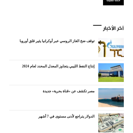
آخر الأخبار
توقف ضخ الغاز الروسي عبر أوكرانيا يثير قلق أوروبا
إنتاج النفط الليبي يتجاوز المعدل المحدد لعام 2024
مصر تكشف عن «قناة بحرية» جديدة
الدولار يتراجع لأدنى مستوى في 7 أشهر