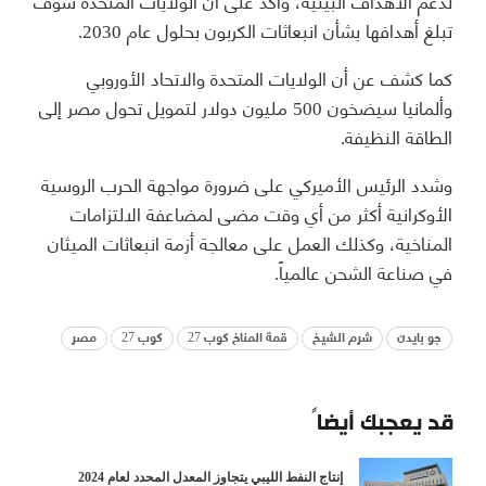
لدعم الأهداف البيئية، ‏وأكد على أن الولايات المتحدة سوف
تبلغ أهدافها بشأن انبعاثات الكربون بحلول ‏عام 2030.‏
كما كشف عن أن الولايات المتحدة والاتحاد الأوروبي
وألمانيا سيضخون 500 ‏مليون دولار لتمويل تحول مصر إلى
الطاقة النظيفة.‏
وشدد الرئيس الأميركي على ضرورة مواجهة الحرب الروسية
الأوكرانية أكثر من ‏أي وقت مضى لمضاعفة الالتزامات
المناخية، وكذلك العمل على معالجة أزمة ‏انبعاثات الميثان
في صناعة الشحن عالمياً.‏
جو بايدن
شرم الشيخ
قمة المناخ كوب 27
كوب 27
مصر
قد يعجبك أيضاً
إنتاج النفط الليبي يتجاوز المعدل المحدد لعام 2024