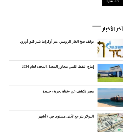
آخر الأخبار
توقف ضخ الغاز الروسي عبر أوكرانيا يثير قلق أوروبا
إنتاج النفط الليبي يتجاوز المعدل المحدد لعام 2024
مصر تكشف عن «قناة بحرية» جديدة
الدولار يتراجع لأدنى مستوى في 7 أشهر