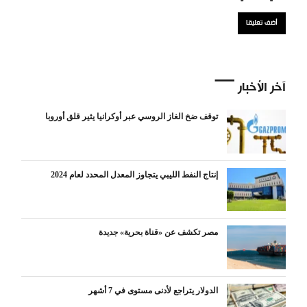
آخر الأخبار
توقف ضخ الغاز الروسي عبر أوكرانيا يثير قلق أوروبا
إنتاج النفط الليبي يتجاوز المعدل المحدد لعام 2024
مصر تكشف عن «قناة بحرية» جديدة
الدولار يتراجع لأدنى مستوى في 7 أشهر