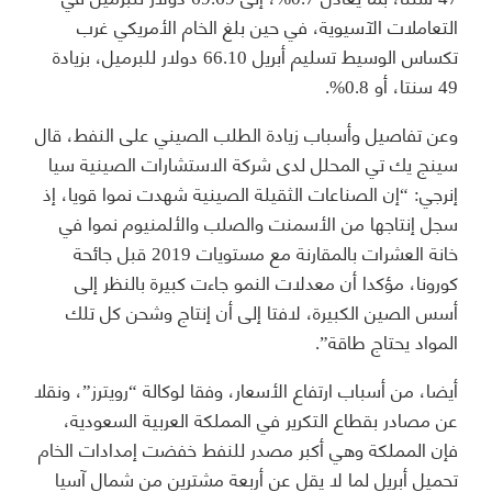
التعاملات الآسيوية، في حين بلغ الخام الأمريكي غرب
تكساس الوسيط تسليم أبريل 66.10 دولار للبرميل، بزيادة
49 سنتا، أو 0.8%.
وعن تفاصيل وأسباب زيادة الطلب الصيني على النفط، قال
سينج يك تي المحلل لدى شركة الاستشارات الصينية سيا
إنرجي: “إن الصناعات الثقيلة الصينية شهدت نموا قويا، إذ
سجل إنتاجها من الأسمنت والصلب والألمنيوم نموا في
خانة العشرات بالمقارنة مع مستويات 2019 قبل جائحة
كورونا، مؤكدا أن معدلات النمو جاءت كبيرة بالنظر إلى
أسس الصين الكبيرة، لافتا إلى أن إنتاج وشحن كل تلك
المواد يحتاج طاقة”.
أيضا، من أسباب ارتفاع الأسعار، وفقا لوكالة “رويترز”، ونقلا
عن مصادر بقطاع التكرير في المملكة العربية السعودية،
فإن المملكة وهي أكبر مصدر للنفط خفضت إمدادات الخام
تحميل أبريل لما لا يقل عن أربعة مشترين من شمال آسيا