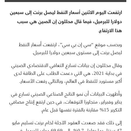
ارتفعت اليوم الاثنين أسعار النفط ليصل برنت إلى سبعين
دولارا للبرميل، فيما قال محللون إن الصين هي سبب
هذا الارتفاع.
وبحسب موقع “سي إن بي سي”، ارتفعت أسعار النفط
ليصل برنت إلى مستوى سبعين دولارا للبرميل.
وقال محللون إن بيانات تسارع التعافي الاقتصادي الصيني
في بداية 2021، هي التي دعمت الطلب على الطاقة لدى
أكبر مستورد للنفط في العالم، وبالتالي رفعت الأسعار.
وأظهرت البيانات أن نمو الناتج الصناعي الصيني تسارع في
يناير وفبراير، متجاوزا التوقعات، في حين ارتفع إنتاج مصافي
التكرير 15% مقارنة بالفترة نفسها قبل عام.
إلى ذلك فقد صعدت العقود الآجلة لخام برنت تسليم مايو
47 سنتا، بما يعادل 0.7%، إلى 69.69 دولار للبرميل في