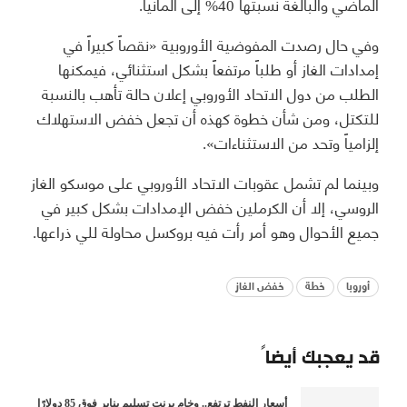
الماضي والبالغة نسبتها 40% إلى ألمانيا.
وفي حال رصدت المفوضية الأوروبية «نقصاً كبيراً في
إمدادات الغاز أو طلباً مرتفعاً بشكل استثنائي، فيمكنها
الطلب من دول الاتحاد الأوروبي إعلان حالة تأهب بالنسبة
للتكتل، ومن شأن خطوة كهذه أن تجعل خفض الاستهلاك
إلزامياً وتحد من الاستثناءات».
وبينما لم تشمل عقوبات الاتحاد الأوروبي على موسكو الغاز
الروسي، إلا أن الكرملين خفض الإمدادات بشكل كبير في
جميع الأحوال وهو أمر رأت فيه بروكسل محاولة للي ذراعها.
أوروبا
خطة
خفض الغاز
قد يعجبك أيضاً
أسعار النفط ترتفع.. وخام برنت تسليم يناير فوق 85 دولارًا