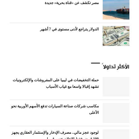
مصر تكشف عن «قناة بحرية» جديدة
الدولار يتراجع لأدنى مستوى في 7 أشهر
الأكثر تداولاً
حملة التخفيضات في ليبيا على المفروشات والإلكترونيات
تشهد إقبالا واسعا مع غياب الأسباب
مكاسب شركات صناعة السيارات تدفع الأسهم الأوربية نحو
الأعلى
لوجود عجز مالي.. مصرف الإدخار والإستثمار العقاري يجهز
100 قرض فقط للإعلان عنهم قريبا