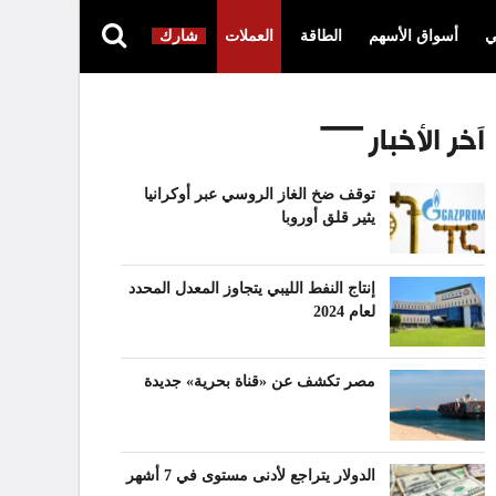
ي
أسواق الأسهم
الطاقة
العملات
شارك
آخر الأخبار
توقف ضخ الغاز الروسي عبر أوكرانيا
يثير قلق أوروبا
إنتاج النفط الليبي يتجاوز المعدل المحدد
لعام 2024
مصر تكشف عن «قناة بحرية» جديدة
الدولار يتراجع لأدنى مستوى في 7 أشهر