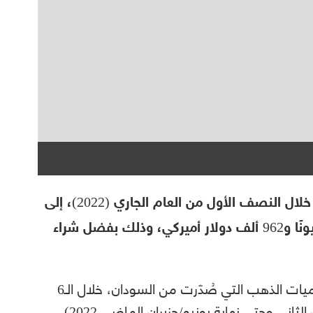
ارتفعت عائدات صادرات الذهب السوداني، خلال النصف الأول من العام الجاري (2022)، إلى
مستويات قياسية بلغت نحو مليار و314 مليونًا و962 ألف دولار أميركي، وذلك بفضل شراء
واشترت دولة الإمارات العربية المتحدة كل كميات الذهب التي صُدّرت من السودان، خلال الـ6
أشهر الأولى من العام الجاري (من يناير/كانون الثاني وحتى نهاية يونيو/حزيران الماضي 2022)،