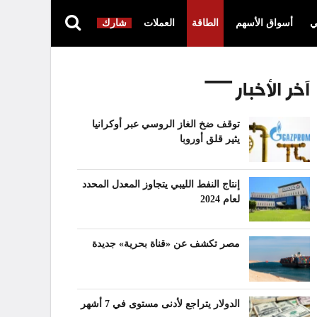
ي
أسواق الأسهم
الطاقة
العملات
شارك
آخر الأخبار
توقف ضخ الغاز الروسي عبر أوكرانيا
يثير قلق أوروبا
إنتاج النفط الليبي يتجاوز المعدل المحدد
لعام 2024
مصر تكشف عن «قناة بحرية» جديدة
الدولار يتراجع لأدنى مستوى في 7 أشهر