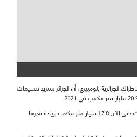
راك الجزائرية بلومبيرغ، أن الجزائر ستزيد تسليمات
وقال حكار لوكالة الأنباء إن صادرات الغاز بلغت حتى الآن 17.8 مليار متر مكعب بزيادة قدرها