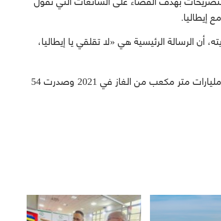
التصريحات بهدف القضاء على الشائعات التي تقول
ع إيطاليا.
ن الرسالة الرئيسية هي «لا تقلقي يا إيطاليا،
ووفقاً لأرقام سوناطراك، أنتجت الجزائر 103 مليارات متر مكعب من الغاز في 2021 وصدرت 54