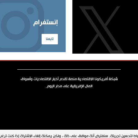
إنستغرام
تابعنا
شبكة أفريكونا الاقتصادية منصة تقدم أخبار الاقتصاديات وأسواق
المال الإفريقية على مدار اليوم.
جميع الحقوق محفوظة © 2026 شبكة أفريكونا
اط لتحسين تجربتك. سنفترض أنك موافق على ذلك ، ولكن يمكنك إلغاء الاشتراك إذا كنت ترغ