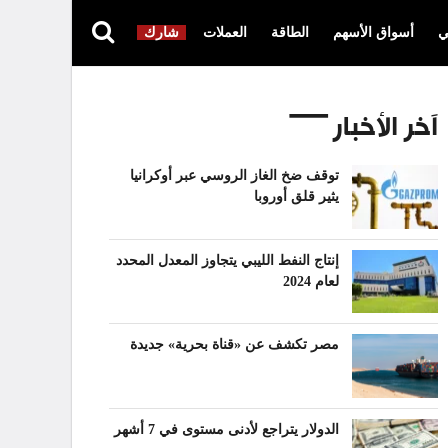
ي
أسواق الأسهم
الطاقة
العملات
شارك
آخر الأخبار
توقف ضخ الغاز الروسي عبر أوكرانيا
يثير قلق أوروبا
إنتاج النفط الليبي يتجاوز المعدل المحدد
لعام 2024
مصر تكشف عن «قناة بحرية» جديدة
الدولار يتراجع لأدنى مستوى في 7 أشهر