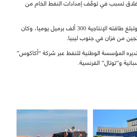
غلاق تسبب في توقّف إمدادات النفط الخام من
وحقل الشرارة هو أحد أكبر الحقول في ليبيا، وتبلغ طاقته الإنتاجية 300 ألف برميل يوميا، وكان
جين من فزان في جنوب ليبيا.
ديره المؤسسة الوطنية للنفط عبر شركة “أكاكوس”
نية و”توتال” الفرنسية.