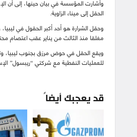
وأشارت المؤسسة في بيان حينها، إلى أن الإ
الحقل إلى ميناء الزاوية.
مغلقا منذ الثالث من يناير عقب اعتصام محت
ويقع الحقل في حوض مرزق بجنوب ليبيا، وت
للعمليات النفطية مع شركتي “ريبسول” الإسبا
قد يعجبك أيضاً