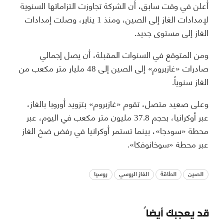
أعلن في وقت سابق، أن الشركة تجاوزت التزاماتها السنوية
لإمدادات الغاز إلى الصين، ومنذ 1 يناير، وصلت إمدادات
الغاز إلى مستوى جديد.
ومن المتوقع في السنوات المقبلة، أن يصل إجمالي
صادرات «غازبروم» إلى الصين إلى 48 مليار متر مكعب من
الغاز سنوياً.
وعلى صعيد متصل، تقوم «غازبروم» بتزويد أوروبا بالغاز،
عبر أوكرانيا، بحجم 37.8 مليون متر مكعب في اليوم، عبر
محطة «سودجا»، بينما تستمر أوكرانيا في رفض ضخ الغاز
عبر محطة «سوخانوفكا».
الصين
الطاقة
الغاز الروسي
روسيا
قد يعجبك أيضاً