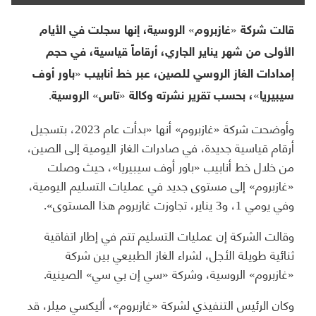
قالت شركة «غازبروم» الروسية، إنها سجلت في الأيام
الأولى من شهر يناير الجاري، أرقاماً قياسية، في حجم
إمدادات الغاز الروسي للصين، عبر خط أنابيب «باور أوف
سيبيريا»، بحسب تقرير نشرته وكالة «تاس» الروسية.
وأوضحت شركة «غازبروم» أنها «بدأت عام 2023، بتسجيل
أرقام قياسية جديدة، في صادرات الغاز اليومية إلى الصين،
من خلال خط أنابيب «باور أوف سيبيريا»، حيث وصلت
«غازبروم» إلى مستوى جديد في عمليات التسليم اليومية،
وفي يومي 1، و3 يناير، تجاوزت غازبروم هذا المستوى».
وقالت الشركة إن عمليات التسليم تتم في إطار اتفاقية
ثنائية طويلة الأجل، لشراء الغاز الطبيعي بين شركة
«غازبروم» الروسية، وشركة «سي إن بي سي» الصينية.
وكان الرئيس التنفيذي لشركة «غازبروم»، أليكسي ميلر، قد