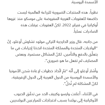
الأسمدة الروسية.
نظرياً، هذه المنتجات الضرورية للزراعة العالمية ليست
خاضعة للعقوبات الغربية المفروضة على موسكو منذ غزوها
أوكرانيا في فبراير 2022. لكنّ العقوبات عرقلت هذه
الصادرات عملياً.
من جانبه، قال وزير الخارجية التركي مولود تشاوش أوغلو، إنّ
“الولايات المتحدة والمملكة المتحدة اتخذتا إجراءات في ما
يتعلّق بالدفع والتأمين، لكنّ المشاكل مستمرة. وبعض
المصارف لم تفعل ما هو ضروري”.
وأشار أوغلو إلى أنّه “تمّ اتّخاذ خطوات لإعادة شحن الأمونيا
والأسمدة الروسية من الدول الغربية إلى الدول الإفريقية،
لكنّ المشكلة لم تُحلّ”.
في الأثناء، أعلنت وارسو وكييف الحد من تدفّق الحبوب
الأوكرانية إلى بولندا بسبب احتجاجات للمزارعين البولنديين.