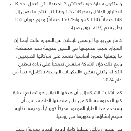
وستكون سيارة موسكفيتش 3 الجديدة التي تعمل بمحركات
الاحتراق الداخلي بمحركات 1.5 و1.6 لتر، تنتج ما يصل إلى
148 حصاناً (110 كيلو واط/ 150 حصاناً) وعزم دوران 155
رطل قدم (210 نيوتن متر).
كاماز في بيانها الرسمي للإعلان عن السيارة قالت أيضا إن
السيارة سيتم تصنيعها في الصين بطريقة شبه متقطعة،
ما يجعلها بصورة أساسية تعتمد على شركائها الصينيين،
ومع ذلك فإن الشركة ستعمل تدريجياً على زيادة توطين
الأجزاء، وتبني بعض «المكونات الروسية بالكامل» بدءاً من
عام 2024.
كما أشارت الشركة إلى أن هدفها النهائي هو تصنيع سيارة
كهربائية روسية بالكامل على منصتها الخاصة، على أن
يستخدم هذا الطراز الموعود محركاً كهربائياً، وحزمة بطارية
سيتم إنشاؤها وتطويرها في روسيا.
في غضون ذلك، تخطط كاماز لزيادة الإنتاج بسرعة؛ حيث