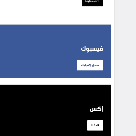
فيسبوك
سجل إعجابك
إكس
تابعنا