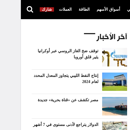
ي
أسواق الأسهم
الطاقة
العملات
شارك
آخر الأخبار
توقف ضخ الغاز الروسي عبر أوكرانيا
يثير قلق أوروبا
إنتاج النفط الليبي يتجاوز المعدل المحدد
لعام 2024
مصر تكشف عن «قناة بحرية» جديدة
الدولار يتراجع لأدنى مستوى في 7 أشهر