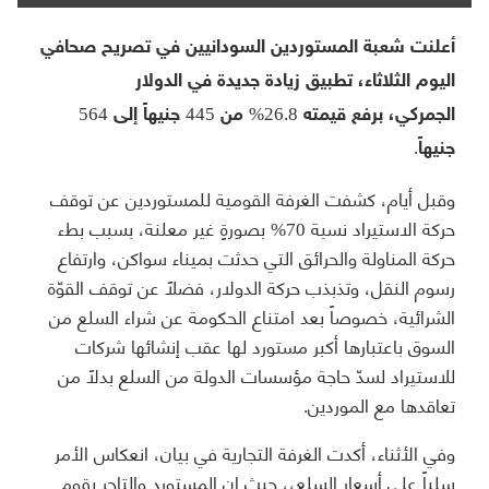
أعلنت شعبة المستوردين السودانيين في تصريح صحافي
اليوم الثلاثاء، تطبيق زيادة جديدة في الدولار
الجمركي، برفع قيمته 26.8% من 445 جنيهاً إلى 564
جنيهاً.
وقبل أيام، كشفت الغرفة القومية للمستوردين عن توقف
حركة الاستيراد نسبة 70% بصورةٍ غير معلنة، بسبب بطء
حركة المناولة والحرائق التي حدثت بميناء سواكن، وارتفاع
رسوم النقل، وتذبذب حركة الدولار، فضلاً عن توقف القوّة
الشرائية، خصوصاً بعد امتناع الحكومة عن شراء السلع من
السوق باعتبارها أكبر مستورد لها عقب إنشائها شركات
للاستيراد لسدّ حاجة مؤسسات الدولة من السلع بدلاً من
تعاقدها مع الموردين.
وفي الأثناء، أكدت الغرفة التجارية في بيان، انعكاس الأمر
سلباً على أسعار السلع،، حيث إن المستورد والتاجر يقوم