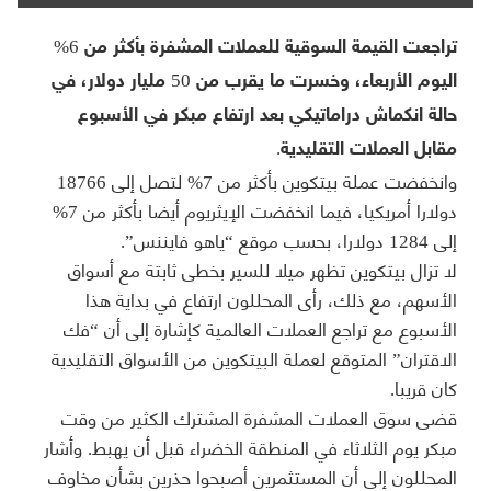
تراجعت القيمة السوقية للعملات المشفرة بأكثر من 6%
اليوم الأربعاء، وخسرت ما يقرب من 50 مليار دولار، في
حالة انكماش دراماتيكي بعد ارتفاع مبكر في الأسبوع
مقابل العملات التقليدية.
وانخفضت عملة بيتكوين بأكثر من 7% لتصل إلى 18766
دولارا أمريكيا، فيما انخفضت الإيثريوم أيضا بأكثر من 7%
إلى 1284 دولارا، بحسب موقع “ياهو فايننس”.
لا تزال بيتكوين تظهر ميلا للسير بخطى ثابتة مع أسواق
الأسهم، مع ذلك، رأى المحللون ارتفاع في بداية هذا
الأسبوع مع تراجع العملات العالمية كإشارة إلى أن “فك
الاقتران” المتوقع لعملة البيتكوين من الأسواق التقليدية
كان قريبا.
قضى سوق العملات المشفرة المشترك الكثير من وقت
مبكر يوم الثلاثاء في المنطقة الخضراء قبل أن يهبط. وأشار
المحللون إلى أن المستثمرين أصبحوا حذرين بشأن مخاوف