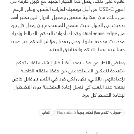
علاوة على ذلك، يصل هذا الجهاز الجديد مع كيبل طرفه من
النوع USB-C من أجل توصيله لغايات الشحن. وعلى الرغم
من ذلك، فإن إمكانية تفصيل وتعديل الأزرار التي تعتبر أهم
تحديث في الجهاز، حيث تسمح للمستخدم بأن يعدل كل جزء
من DualSense Edge وكذلك أدوات التحكم بالخرائط وإجراء
مدخلات محددة عليها، وحتى تعديل مؤشر التحكم عبر ضبط
حساسية عصا التحكم والمناطق الميتة.
وبغض النظر عن هذا، يوجد أيضاً خيار إنشاء ملفات تحكم
متعددة لتمكين المستخدمين من حفظ ملفاته الخاصة
بإعداداتهم، بالتالي، يكون لكل فرد في الأسر بروفايل خاص
يفعله عند اللعب كي تعمل إعادة المفضلة دون الاضطرار
لإعادة الضبط كل مرة.
«سوني» تقدم جهاز تحكم جديداً PlayStation 5
العاب