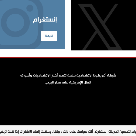
إنستغرام
تابعنا
شبكة أفريكونا الاقتصادية منصة تقدم أخبار الاقتصاديات وأسواق
المال الإفريقية على مدار اليوم.
جميع الحقوق محفوظة © 2026 شبكة أفريكونا
اط لتحسين تجربتك. سنفترض أنك موافق على ذلك ، ولكن يمكنك إلغاء الاشتراك إذا كنت ترغ