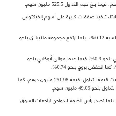
ثلاثاء تنفيذ صفقات كبيرة على أسهم إنفيكتوس
وجاء أداء السوق مع تراجع العالمية القابضة بنسبة 0.12%، بينما ارتفع مجموعة ملتيبلاي بنحو
فيما ارتفع طاقة بنحو 9.43%، وهبط ألفاظبي بنحو 0.9%، فيما هبط موانئ أبوظبي بنحو
وتصدر سهم العالمية القابضة الأسهم من حيث قيمة التداول بقيمة 251.98 مليون درهم، كما
49.0 مليون سهم.
ودكو ارتفاعات السوق بنحو 14.81%، بينما تصدر رأس الخيمة للدواجن تراجعات السوق