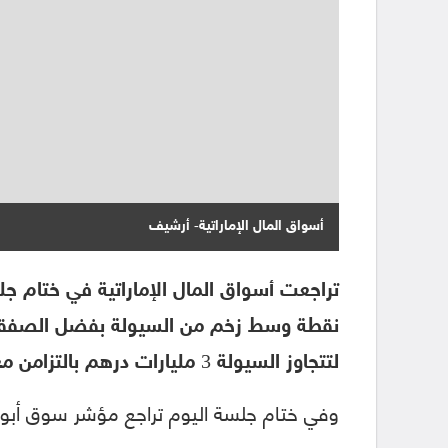
أسواق المال الإماراتية- أرشيف
نقطة وسط زخم من السيولة بفضل الصفقات
لتتجاوز السيولة 3 مليارات درهم بالتزامن مع تراجع أسعار النفط العالمية.
وفي ختام جلسة اليوم تراجع مؤشر سوق أبوظبي بنسبة 0.72% عند م