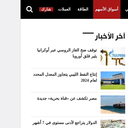
ي
أسواق الأسهم
الطاقة
العملات
شارك
آخر الأخبار
توقف ضخ الغاز الروسي عبر أوكرانيا
يثير قلق أوروبا
إنتاج النفط الليبي يتجاوز المعدل المحدد
لعام 2024
مصر تكشف عن «قناة بحرية» جديدة
الدولار يتراجع لأدنى مستوى في 7 أشهر