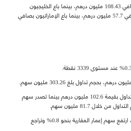
واتجه الأجانب للشراء في سوق العاصمة بصافي 108.43 مليون درهم، بينما باع الخليجيون
بصافي 17.63 مليون درهم، وباع العرب بصافي 57.7 مليون درهم، بينما باع الإماراتيون بصافي
وتصدر سهم إعمار الأسهم من حيث قيمة التداول بقيمة 102.6 مليون درهم بينما تصدر سهم
 خلال 81.7 مليون سهم.
وفيما يخص أداء أسهم العقار في سوق دبي، ارتفع سهم إعمار العقارية بنحو 0.8% وتراجع