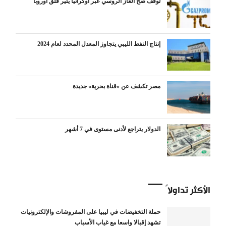
توقف ضخ الغاز الروسي عبر أوكرانيا يثير قلق أوروبا
إنتاج النفط الليبي يتجاوز المعدل المحدد لعام 2024
مصر تكشف عن «قناة بحرية» جديدة
الدولار يتراجع لأدنى مستوى في 7 أشهر
الأكثر تداولاً
حملة التخفيضات في ليبيا على المفروشات والإلكترونيات
تشهد إقبالا واسعا مع غياب الأسباب