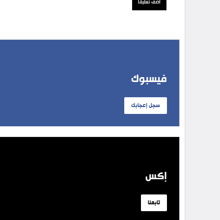
فيسبوك
سجل إعجابك
إكس
تابعنا