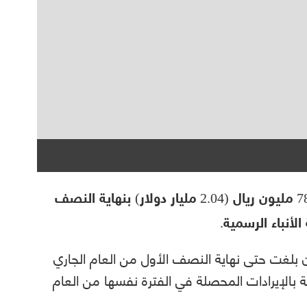
سجلت ميزانية سلطنة عمان فائضا قدره 784 مليون ريال (2.04 مليار دولار) بنهاية النصف
 بلغت حتى نهاية النصف الأول من العام الجاري
ل بزيادة 54.2 بالمئة مقارنة بالإيرادات المحصلة في الفترة نفسها من العام