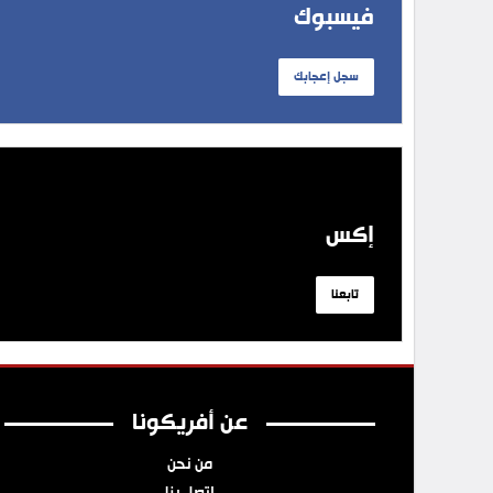
فيسبوك
سجل إعجابك
إكس
تابعنا
عن أفريكونا
من نحن