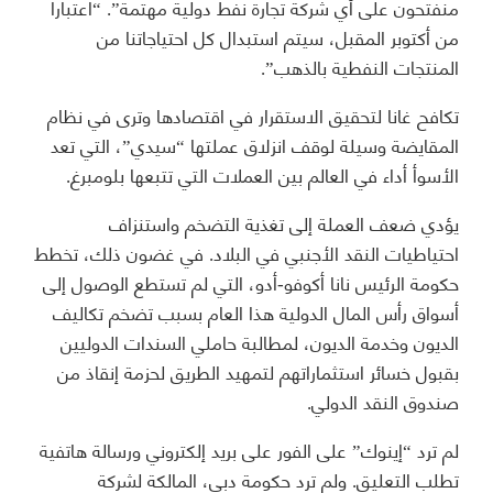
منفتحون على أي شركة تجارة نفط دولية مهتمة”. “اعتباراً
من أكتوبر المقبل، سيتم استبدال كل احتياجاتنا من
المنتجات النفطية بالذهب”.
تكافح غانا لتحقيق الاستقرار في اقتصادها وترى في نظام
المقايضة وسيلة لوقف انزلاق عملتها “سيدي”، التي تعد
الأسوأ أداء في العالم بين العملات التي تتبعها بلومبرغ.
يؤدي ضعف العملة إلى تغذية التضخم واستنزاف
احتياطيات النقد الأجنبي في البلاد. في غضون ذلك، تخطط
حكومة الرئيس نانا أكوفو-أدو، التي لم تستطع الوصول إلى
أسواق رأس المال الدولية هذا العام بسبب تضخم تكاليف
الديون وخدمة الديون، لمطالبة حاملي السندات الدوليين
بقبول خسائر استثماراتهم لتمهيد الطريق لحزمة إنقاذ من
صندوق النقد الدولي.
لم ترد “إينوك” على الفور على بريد إلكتروني ورسالة هاتفية
تطلب التعليق. ولم ترد حكومة دبي، المالكة لشركة