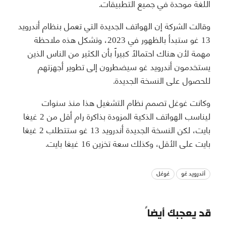
اللغة موحدة في جميع التطبيقات.
وقالت الشركة إن الهواتف الجديدة التي تعمل بنظام أندرويد
13 غو ستبدأ بالظهور في 2023، وتشكل هذه ملاحظة
مهمة لأن هناك احتمالاً كبيراً بأن الكثير من الناس الذين
يستخدمون أندرويد غو سيضطرون إلى تطوير أجهزتهم
للحصول على النسخة الجديدة.
وكانت غوغل تصمم نظام التشغيل هذا منذ سنوات
ليناسب الهواتف الذكية المزودة بذاكرة رام أقل من 2 غيغا
بايت، لكن النسخة الجديدة أندرويد 13 غو ستتطلب 2 غيغا
بايت على الأقل، وكذلك سعة تخزين 16 غيغا بايت.
أندرويد غو
غوغل
قد يعجبك أيضاً