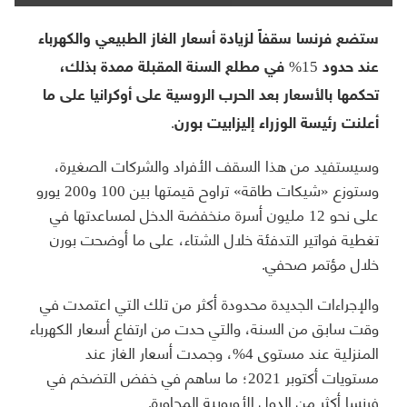
ستضع فرنسا سقفاً لزيادة أسعار الغاز الطبيعي والكهرباء
عند حدود 15% في مطلع السنة المقبلة ممدة بذلك،
تحكمها بالأسعار بعد الحرب الروسية على أوكرانيا على ما
أعلنت رئيسة الوزراء إليزابيت بورن.
وسيستفيد من هذا السقف الأفراد والشركات الصغيرة،
وستوزع «شيكات طاقة» تراوح قيمتها بين 100 و200 يورو
على نحو 12 مليون أسرة منخفضة الدخل لمساعدتها في
تغطية فواتير التدفئة خلال الشتاء، على ما أوضحت بورن
خلال مؤتمر صحفي.
والإجراءات الجديدة محدودة أكثر من تلك التي اعتمدت في
وقت سابق من السنة، والتي حدت من ارتفاع أسعار الكهرباء
المنزلية عند مستوى 4%، وجمدت أسعار الغاز عند
مستويات أكتوبر 2021؛ ما ساهم في خفض التضخم في
فرنسا أكثر من الدول الأوروبية المجاورة.