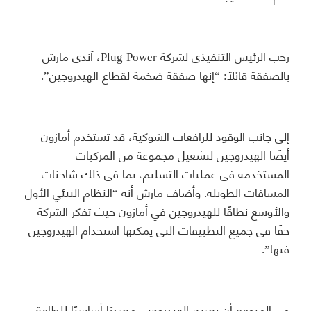
رحب الرئيس التنفيذي لشركة Plug Power، آندي مارش
بالصفقة قائلًا: “إنها صفقة ضخمة لقطاع الهيدروجين”.
إلى جانب الوقود للرافعات الشوكية، قد تستخدم أمازون
أيضًا الهيدروجين لتشغيل مجموعة من المركبات
المستخدمة في عمليات التسليم، بما في ذلك شاحنات
المسافات الطويلة. وأضاف مارش أنه “النظام البيئي الأول
والأوسع نطاقًا للهيدروجين في أمازون حيث تفكر الشركة
حقًا في جميع التطبيقات التي يمكنها استخدام الهيدروجين
فيها”.
من المتوقع أن يصبح الهيدروجين مصدرًا أساسيًا للطاقة