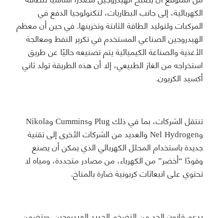
الكهربائية، إلى جانب البطاريات، لتكنولوجيا الدفع في
المركبات ولتوليد الطاقة الثابتة وتخزينها. في حين أن معظم
الهيدروجين الصناعي المستخدم في تكرير النفط ومعالجة
الأغذية والصناعة الكيميائية يتم تصنيعه حاليًا عن طريق
استخراجه من الغاز الطبيعي، إلا أن هذه الطريقة تولد ثاني
أكسيد الكربون.
تنتقل الشركات، بما في ذلك Plug وCummins وNikola
وNel Hydrogen والعديد من الشركات الأخرى إلى تقنية
جديدة باستخدام المحلل الكهربائي الذي يمكن أن يصنع
وقودًا “أخضر” من الكهرباء، من مصادر متجددة، ومياه لا
تحتوي على انبعاثات كربونية ضارة بالمناخ.
يدعم قانون الحد من التضخم الجديد الهيدروجين. ويتضمن