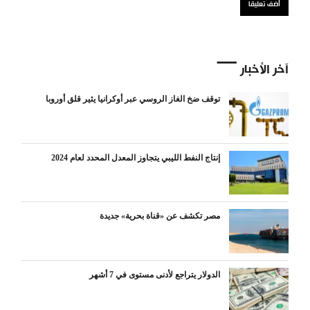
آخر الأخبار
توقف ضخ الغاز الروسي عبر أوكرانيا يثير قلق أوروبا
إنتاج النفط الليبي يتجاوز المعدل المحدد لعام 2024
مصر تكشف عن «قناة بحرية» جديدة
الدولار يتراجع لأدنى مستوى في 7 أشهر