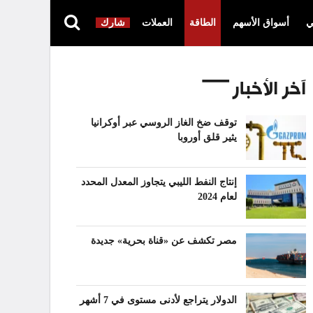
ي
أسواق الأسهم
الطاقة
العملات
شارك
آخر الأخبار
توقف ضخ الغاز الروسي عبر أوكرانيا
يثير قلق أوروبا
إنتاج النفط الليبي يتجاوز المعدل المحدد
لعام 2024
مصر تكشف عن «قناة بحرية» جديدة
الدولار يتراجع لأدنى مستوى في 7 أشهر