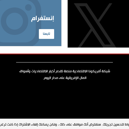
إنستغرام
تابعنا
شبكة أفريكونا الاقتصادية منصة تقدم أخبار الاقتصاديات وأسواق
المال الإفريقية على مدار اليوم.
جميع الحقوق محفوظة © 2026 شبكة أفريكونا
اط لتحسين تجربتك. سنفترض أنك موافق على ذلك ، ولكن يمكنك إلغاء الاشتراك إذا كنت ترغ