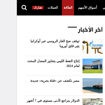
ي
أسواق الأسهم
الطاقة
العملات
شارك
آخر الأخبار
توقف ضخ الغاز الروسي عبر أوكرانيا
يثير قلق أوروبا
إنتاج النفط الليبي يتجاوز المعدل المحدد
لعام 2024
مصر تكشف عن «قناة بحرية» جديدة
الدولار يتراجع لأدنى مستوى في 7 أشهر