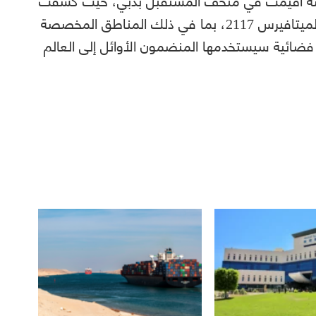
«بدو» عن الشكل والطابع الفريدين لمشروع الميتافيرس 2117، بما في ذلك المناطق المخصصة
ضائية سيستخدمها المنضمون الأوائل إلى العالم