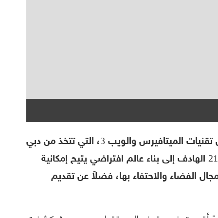
أعلنت «بدو»، الشركة المتخصصة في مجال تقنيات الميتافيرس والويب 3، التي تتخذ من دبي
مقراً لها، عن إطلاق مشروع الميتافيرس 2117 الهادف إلى بناء عالم افتراضي يتيح إمكانية
جال الفضاء والاحتفاء بها، فضلاً عن تقديم
خاصة أقيمت في متحف المستقبل بدبي، حيث كشفت