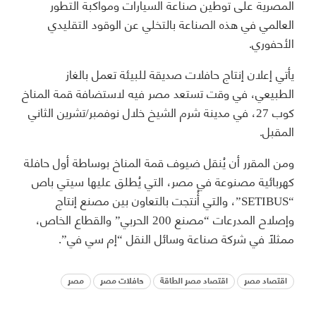
المصرية على توطين صناعة السيارات ومواكبة التطور
العالمي في هذه الصناعة بالتخلي عن الوقود التقليدي
الأحفوري.
يأتي إعلان إنتاج حافلات صديقة للبيئة تعمل بالغاز
الطبيعي، في وقت تستعد مصر فيه لاستضافة قمة المناخ
كوب 27، في مدينة شرم الشيخ خلال نوفمبر/تشرين الثاني
المقبل.
ومن المقرر أن يُنقل ضيوف قمة المناخ بوساطة أول حافلة
كهربائية مصنوعة في مصر، التي يُطلق عليها سيتي باص
“SETIBUS”، والتي أُنتجت بالتعاون بين مصنع إنتاج
وإصلاح المدرعات “مصنع 200 الحربي” والقطاع الخاص،
ممثلًا في شركة صناعة وسائل النقل “إم سي في”.
اقتصاد مصر
اقتصاد مصر الطاقة
حافلات مصر
مصر