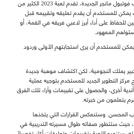
وكما هو الحال بالنسبة لجميع إصدارات ألعاب فوتبول مانجر الجديدة، تقدم لعبة 2023 الكثير من
حيث يمكن للمستخدم أن يقدم تعليقه وتقييمه قبل
ن للحفاظ على أداء أبرز لاعبي فريقه في القمة، أو
ستواهم المعهود.
يمكن للمستخدم أن يرى استجابتهم الأولى وردود
ير يملك النجومية، لكن اكتشاف موهبة جديدة
مركز التطوير الجديد للمستخدم بتوجيه عملية
أندية أخرى، والحصول على تقييمات وآراء تلك الفرق
 يتعلمون من خبرته.
مدرب المحسن. وستنعكس القرارات التي يتخذها
، حيث ستتطور صفاته طوال مسيرته التدريبية في
له، ستزوده اللعبة بتقييمات وتعليقات أكثر تفصيلاً