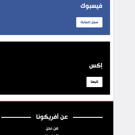
فيسبوك
سجل إعجابك
إكس
تابعنا
عن أفريكونا
من نحن