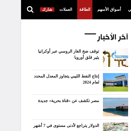
ي
أسواق الأسهم
الطاقة
العملات
شارك
آخر الأخبار
توقف ضخ الغاز الروسي عبر أوكرانيا
يثير قلق أوروبا
إنتاج النفط الليبي يتجاوز المعدل المحدد
لعام 2024
مصر تكشف عن «قناة بحرية» جديدة
الدولار يتراجع لأدنى مستوى في 7 أشهر