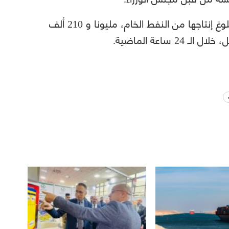
يذكر أن المؤسسة الوطنية للنفط قد أعلنت بلوغ إنتاجها من النفط الخام، مليونا و 210 ألف