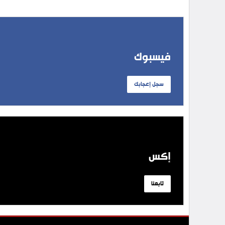
فيسبوك
سجل إعجابك
إكس
تابعنا