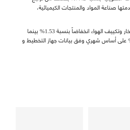
ا صناعة المواد والمنتجات الكيميائية،
هذا و شهد قطاع إمدادات الكهرباء والغاز والبخار وتكييف الهواء انخفاضاً بنسبة 1.53% بينما
 قطاع إمدادات المياه ارتفاعا قدره 2.4% على أساس شهري وفق بيانات جهاز التخطيط و