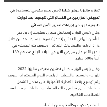
تعتزم ماليزيا عرض خطط تأمين بدعم حكومي للمساعدة في
تعويض المزارعين عن الخسائر التي تكبدوها بعد كوارث
طبيعية كجزء من إجراءات لتعزيز الأمن الغذائي.
وقال رئيس الوزراء إسماعيل صبري يعقوب: إن برنامج
التأمين الزراعي الغذائي (تكافل) سوف يتم إطلاقه من خلال
وزارة الزراعة والصناعات الغذائية، وسوف يتم تطبيقه في
بادئ الأمر على مزارعي الأرز في البلاد البالغ عددهم 189
ألفاً و500 مزارع.
وقال رئيس الوزراء، خلال تدشين معرض ماليزيا 2022
للزراعة والبستنة والسياحة الزراعية، اليوم السبت، إنه سوف
يتم توسيع رقعة التغطية التأمينية على مراحل لتشمل
قطاعات أخرى بما في ذلك المصايد وقطاعات فرعية تابعة
للصناعات الغذائية.
المصدر: ذكرت وكالة بلومبيرغ للأنباء.