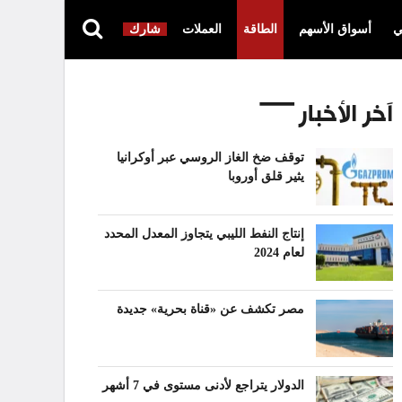
ي
أسواق الأسهم
الطاقة
العملات
شارك
آخر الأخبار
توقف ضخ الغاز الروسي عبر أوكرانيا
يثير قلق أوروبا
إنتاج النفط الليبي يتجاوز المعدل المحدد
لعام 2024
مصر تكشف عن «قناة بحرية» جديدة
الدولار يتراجع لأدنى مستوى في 7 أشهر